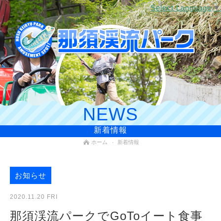
Select Language
▼
NEWS
新着情報
ホーム
新着情報
お知らせ
2020.11.20 FRI
那須渓流パークでGoToイート食事